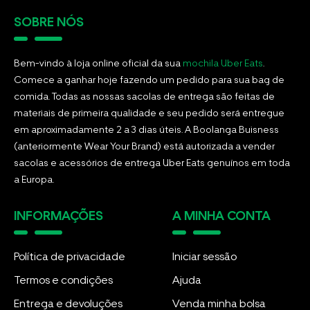
SOBRE NÓS
Bem-vindo à loja online oficial da sua
mochila Uber Eats
.
Comece a ganhar hoje fazendo um pedido para sua bag de
comida. Todas as nossas sacolas de entrega são feitas de
materiais de primeira qualidade e seu pedido será entregue
em aproximadamente 2 a 3 dias úteis. A Boolanga Buisness
(anteriormente Wear Your Brand) está autorizada a vender
sacolas e acessórios de entrega Uber Eats genuínos em toda
a Europa.
INFORMAÇÕES
A MINHA CONTA
Política de privacidade
Iniciar sessão
Termos e condições
Ajuda
Entrega e devoluções
Venda minha bolsa