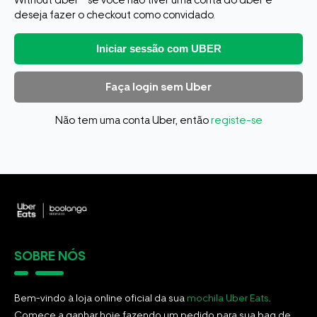
Without Uber"" se você não tiver uma conta do Uber e
deseja fazer o checkout como convidado.
Iniciar sessão com UBER
Faça login sem Uber
Não tem uma conta Uber, então
registe-se
SOBRE NÓS
Bem-vindo à loja online oficial da sua
mochila Uber Eats
.
Comece a ganhar hoje fazendo um pedido para sua bag de