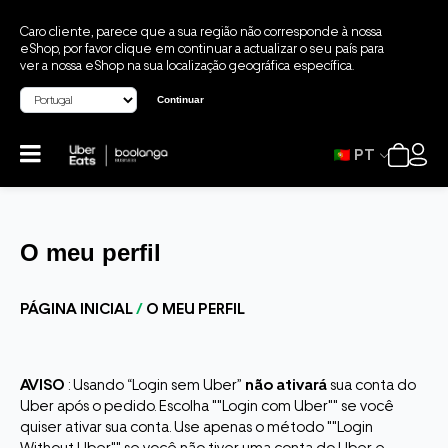
Caro cliente, parece que a sua região não corresponde à nossa
eShop, por favor clique em continuar a actualizar o seu país para
ver a nossa eShop na sua localização geográfica específica.
Continuar
PT
O meu perfil
PÁGINA INICIAL
/
O MEU PERFIL
AVISO
: Usando “Login sem Uber”
não ativará
sua conta do
Uber após o pedido. Escolha ""Login com Uber"" se você
quiser ativar sua conta. Use apenas o método ""Login