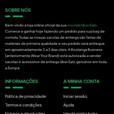
SOBRE NÓS
Bem-vindo à loja online oficial da sua
mochila Uber Eats
.
Comece a ganhar hoje fazendo um pedido para sua bag de
comida. Todas as nossas sacolas de entrega são feitas de
materiais de primeira qualidade e seu pedido será entregue
em aproximadamente 2 a 3 dias úteis. A Boolanga Buisness
(anteriormente Wear Your Brand) está autorizada a vender
sacolas e acessórios de entrega Uber Eats genuínos em toda
a Europa.
INFORMAÇÕES
A MINHA CONTA
Política de privacidade
Iniciar sessão
Termos e condições
Ajuda
Entrega e devoluções
Venda minha bolsa